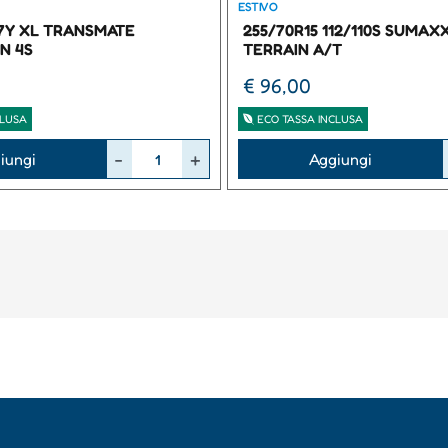
ESTIVO
97Y XL TRANSMATE
255/70R15 112/110S SUMAX
N 4S
TERRAIN A/T
€ 96,00
CLUSA
ECO TASSA INCLUSA
Quantità
iungi
Aggiungi