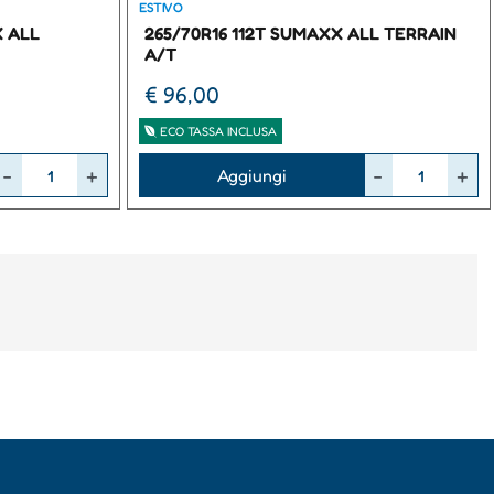
ESTIVO
X ALL
265/70R16 112T SUMAXX ALL TERRAIN
A/T
€ 96,00
ECO TASSA INCLUSA
Quantità
Aggiungi