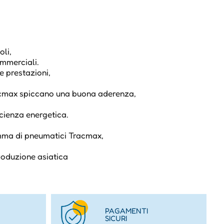
oli,
ommerciali.
e prestazioni,
racmax spiccano una buona aderenza,
icienza energetica.
amma di pneumatici Tracmax,
produzione asiatica
PAGAMENTI
SICURI