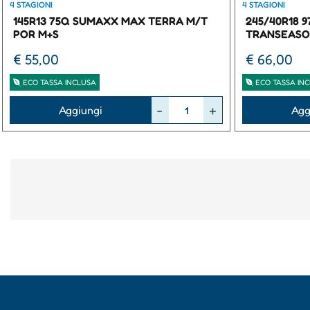
4 STAGIONI
4 STAGIONI
145R13 75Q SUMAXX MAX TERRA M/T
245/40R18 
POR M+S
TRANSEASO
€ 55,00
€ 66,00
ECO TASSA INCLUSA
ECO TASSA IN
Quantità
Quantità
Aggiungi
Agg