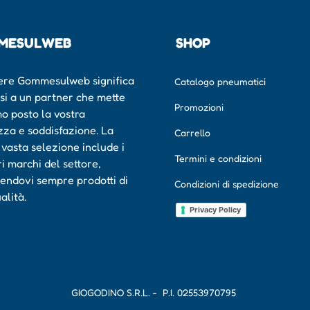
MESULWEB
SHOP
ere Gommesulweb significa
Catalogo pneumatici
rsi a un partner che mette
Promozioni
mo posto la vostra
zza e soddisfazione. La
Carrello
 vasta selezione include i
Termini e condizioni
ri marchi del settore,
endovi sempre prodotti di
Condizioni di spedizione
ualità.
Privacy Policy
GIOGODINO S.R.L. - P.I.
02553970795