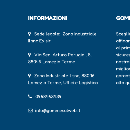
INFORMAZIONI
GOM
Sede legale: Zona Industriale
Scegli
II snc Ex sir
affida
al pri
Via Sen. Arturo Perugini, 8,
sicure
88046 Lamezia Terme
nostra
miglio
Zona Industriale II snc, 88046
garant
Lamezia Terme, Uffici e Logistica
alta q
0968463439
info@gommesulweb.it