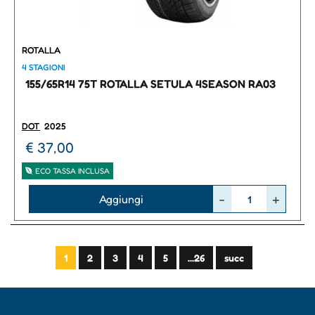
ROTALLA
4 STAGIONI
155/65R14 75T ROTALLA SETULA 4SEASON RA03
DOT
2025
€ 37,00
ECO TASSA INCLUSA
Quantità
Aggiungi
1
2
3
4
5
...26
succ