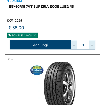
4 STAGIONI
155/60R15 74T SUPERIA ECOBLUE2 4S
DOT
2025
€ 58,00
ECO TASSA INCLUSA
Quantità
Aggiungi
20+