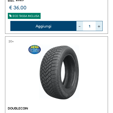
€ 36,00
ECO TASSA INCLUSA
Quantità
Aggiungi
20+
DOUBLECOIN