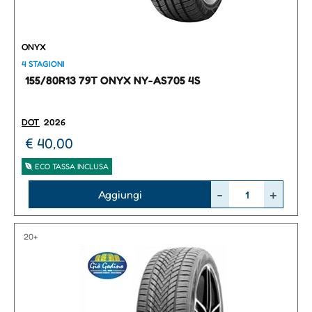
ONYX
4 STAGIONI
155/80R13 79T ONYX NY-AS705 4S
DOT
2026
€ 40,00
ECO TASSA INCLUSA
Quantità
Aggiungi
20+