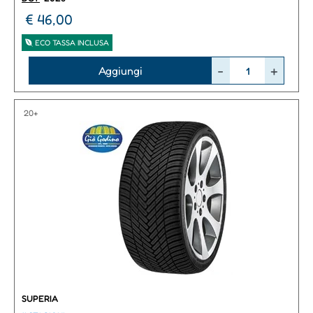
€ 46,00
ECO TASSA INCLUSA
Quantità
Aggiungi
20+
SUPERIA