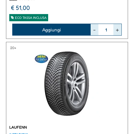
€ 51,00
ECO TASSA INCLUSA
Quantità
Aggiungi
20+
LAUFENN