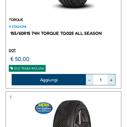
TORQUE
4 STAGIONI
155/60R15 74H TORQUE TQ025 ALL SEASON
DOT
€ 50,00
ECO TASSA INCLUSA
Quantità
Aggiungi
2