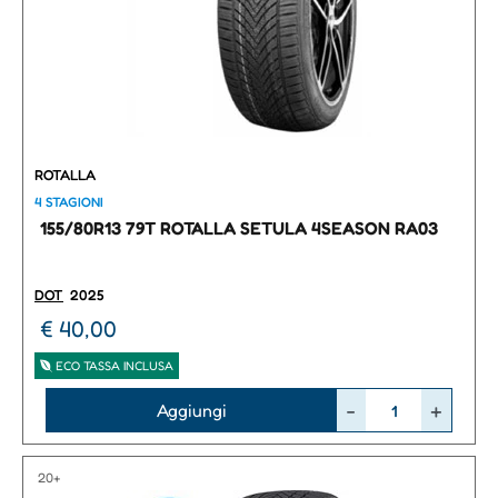
ROTALLA
4 STAGIONI
155/80R13 79T ROTALLA SETULA 4SEASON RA03
DOT
2025
€ 40,00
ECO TASSA INCLUSA
Quantità
Aggiungi
20+