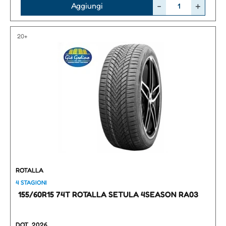
Quantità
Aggiungi
20+
ROTALLA
4 STAGIONI
155/60R15 74T ROTALLA SETULA 4SEASON RA03
DOT
2026