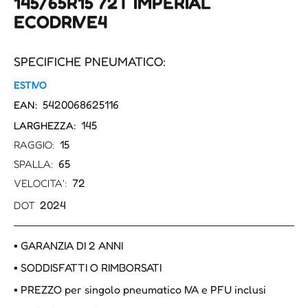
145/65R15 72T IMPERIAL
ECODRIVE4
SPECIFICHE PNEUMATICO:
ESTIVO
5420068625116
EAN:
145
LARGHEZZA:
15
RAGGIO:
65
SPALLA:
72
VELOCITA':
2024
DOT
▪ GARANZIA DI 2 ANNI
▪ SODDISFATTI O RIMBORSATI
▪ PREZZO per singolo pneumatico IVA e PFU inclusi