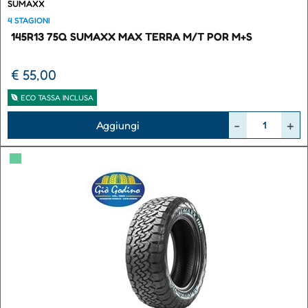
SUMAXX
4 STAGIONI
145R13 75Q SUMAXX MAX TERRA M/T POR M+S
€ 55,00
ECO TASSA INCLUSA
Quantità
Aggiungi
▀