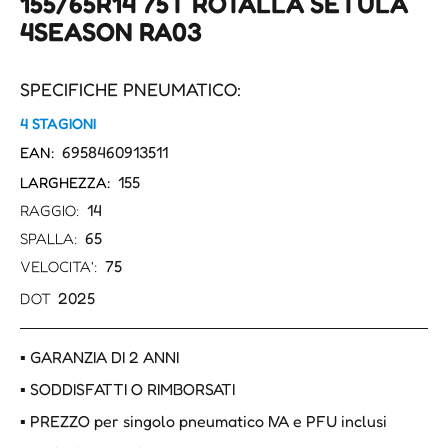
155/65R14 75T ROTALLA SETULA
4SEASON RA03
SPECIFICHE PNEUMATICO:
4 STAGIONI
6958460913511
EAN:
155
LARGHEZZA:
14
RAGGIO:
65
SPALLA:
75
VELOCITA':
2025
DOT
▪ GARANZIA DI 2 ANNI
▪ SODDISFATTI O RIMBORSATI
▪ PREZZO per singolo pneumatico IVA e PFU inclusi