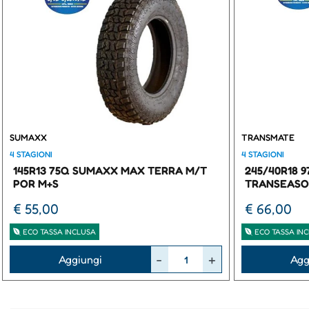
SUMAXX
TRANSMATE
4 STAGIONI
4 STAGIONI
145R13 75Q SUMAXX MAX TERRA M/T
245/40R18 
POR M+S
TRANSEASO
€ 55,00
€ 66,00
ECO TASSA INCLUSA
ECO TASSA IN
Quantità
Quantità
Aggiungi
Agg