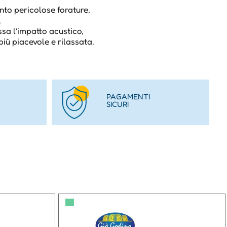
anto pericolose forature,
l
sa l’impatto acustico,
iù piacevole e rilassata.
PAGAMENTI
SICURI
▀