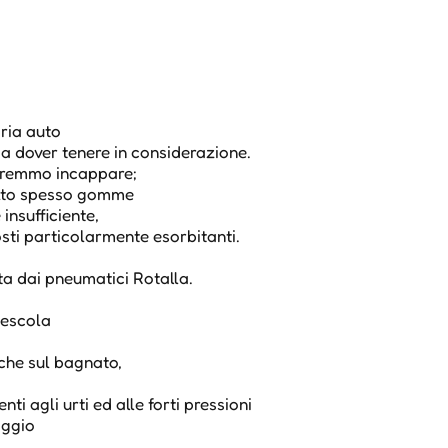
ria auto
 da dover tenere in considerazione.
potremmo incappare;
olto spesso gomme
nsufficiente,
ti particolarmente esorbitanti.
a dai pneumatici Rotalla.
mescola
nche sul bagnato,
i agli urti ed alle forti pressioni
aggio