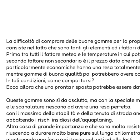
La difficoltà di comprare delle buone gomme per la prop
consiste nel fatto che sono tanti gli elementi ed i fattori
Primo tra tutti il fattore meteo e le temperature in cui 
secondo fattore non secondario è il prezzo dato che m
particolarmente economiche hanno una resa totalmente i
mentre gomme di buona qualità poi potrebbero avere cos
In tali condizioni, come comportarsi?
Ecco allora che una pronta risposta potrebbe essere dat
Queste gomme sono sì da asciutto, ma con la speciale 
e le scanalature riescono ad avere una resa perfetta,
con il massimo della stabilità e della tenuta di strada a
abbattendo i rischi insidiosi dell’aquaplaning.
Altra cosa di grande importanza è che sono molto resistent
riuscendo a durare molto bene pure sul lungo chilometr
mantenendo una forte resistenza agli urti ed alle forti