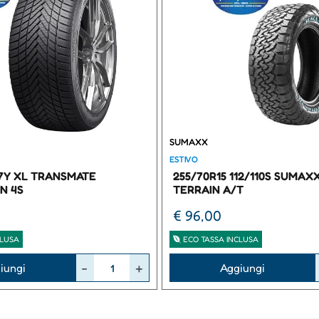
SUMAXX
ESTIVO
97Y XL TRANSMATE
255/70R15 112/110S SUMAX
N 4S
TERRAIN A/T
€ 96,00
CLUSA
ECO TASSA INCLUSA
Quantità
iungi
Aggiungi