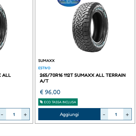
SUMAXX
ESTIVO
X ALL
265/70R16 112T SUMAXX ALL TERRAIN
A/T
€ 96,00
ECO TASSA INCLUSA
Quantità
Aggiungi