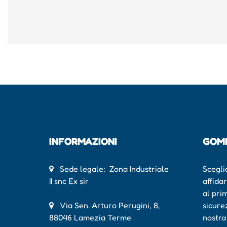
INFORMAZIONI
GOM
Sede legale: Zona Industriale
Scegli
II snc Ex sir
affida
al pri
Via Sen. Arturo Perugini, 8,
sicure
88046 Lamezia Terme
nostra