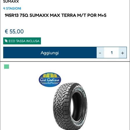
SUMAXX
4 STAGIONI
145R13 75Q SUMAXX MAX TERRA M/T POR M+S
€ 55,00
ECO TASSA INCLUSA
Quantità
Aggiungi
▀