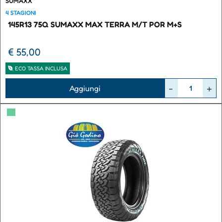
SUMAXX
4 STAGIONI
145R13 75Q SUMAXX MAX TERRA M/T POR M+S
€ 55,00
ECO TASSA INCLUSA
Quantità
Aggiungi
▀