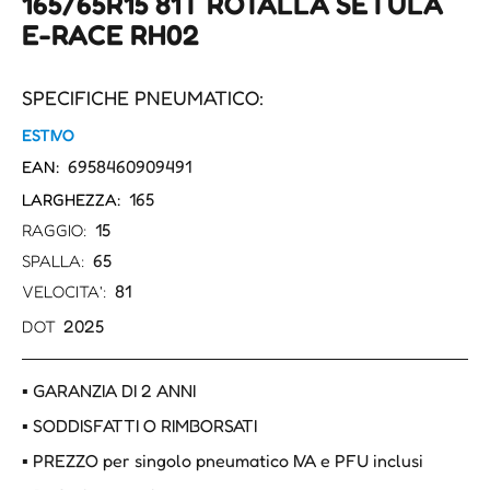
165/65R15 81T ROTALLA SETULA
E-RACE RH02
SPECIFICHE PNEUMATICO:
ESTIVO
6958460909491
EAN:
165
LARGHEZZA:
15
RAGGIO:
65
SPALLA:
81
VELOCITA':
2025
DOT
▪ GARANZIA DI 2 ANNI
▪ SODDISFATTI O RIMBORSATI
▪ PREZZO per singolo pneumatico IVA e PFU inclusi