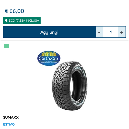
€ 66,00
ECO TASSA INCLUSA
Quantità
Aggiungi
▀
SUMAXX
ESTIVO