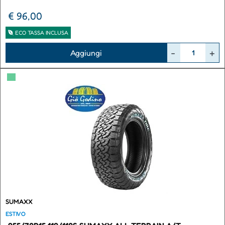
€ 96,00
ECO TASSA INCLUSA
Quantità
Aggiungi
▀
SUMAXX
ESTIVO