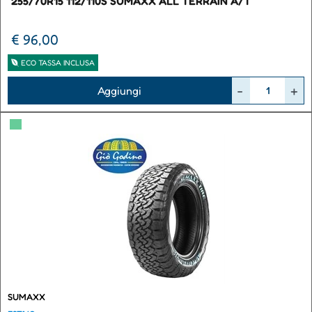
255/70R15 112/110S SUMAXX ALL TERRAIN A/T
€ 96,00
ECO TASSA INCLUSA
Quantità
Aggiungi
▀
SUMAXX