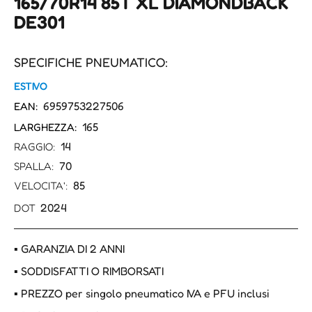
165/70R14 85T XL DIAMONDBACK
DE301
SPECIFICHE PNEUMATICO:
ESTIVO
6959753227506
EAN:
165
LARGHEZZA:
14
RAGGIO:
70
SPALLA:
85
VELOCITA':
2024
DOT
▪ GARANZIA DI 2 ANNI
▪ SODDISFATTI O RIMBORSATI
▪ PREZZO per singolo pneumatico IVA e PFU inclusi