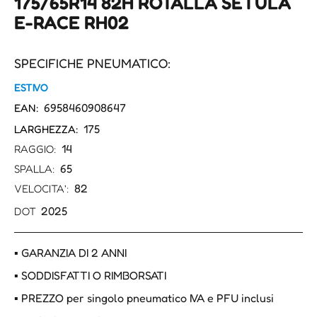
175/65R14 82H ROTALLA SETULA
E-RACE RH02
SPECIFICHE PNEUMATICO:
ESTIVO
6958460908647
EAN:
175
LARGHEZZA:
14
RAGGIO:
65
SPALLA:
82
VELOCITA':
2025
DOT
▪ GARANZIA DI 2 ANNI
▪ SODDISFATTI O RIMBORSATI
▪ PREZZO per singolo pneumatico IVA e PFU inclusi