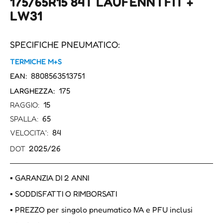
175/65R15 84T LAUFENN I FIT +
LW31
SPECIFICHE PNEUMATICO:
TERMICHE M+S
8808563513751
EAN:
175
LARGHEZZA:
15
RAGGIO:
65
SPALLA:
84
VELOCITA':
2025/26
DOT
▪ GARANZIA DI 2 ANNI
▪ SODDISFATTI O RIMBORSATI
▪ PREZZO per singolo pneumatico IVA e PFU inclusi