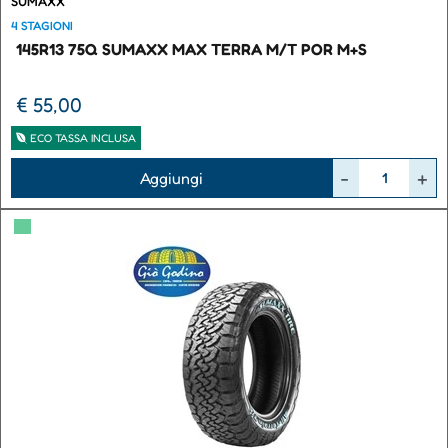
SUMAXX
4 STAGIONI
145R13 75Q SUMAXX MAX TERRA M/T POR M+S
€ 55,00
ECO TASSA INCLUSA
Quantità
Aggiungi
▀