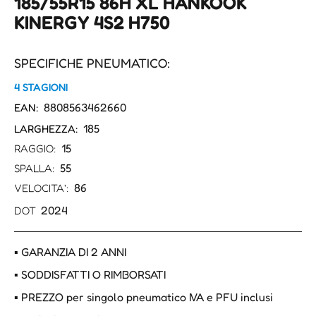
185/55R15 86H XL HANKOOK
KINERGY 4S2 H750
SPECIFICHE PNEUMATICO:
4 STAGIONI
8808563462660
EAN:
185
LARGHEZZA:
15
RAGGIO:
55
SPALLA:
86
VELOCITA':
2024
DOT
▪ GARANZIA DI 2 ANNI
▪ SODDISFATTI O RIMBORSATI
▪ PREZZO per singolo pneumatico IVA e PFU inclusi