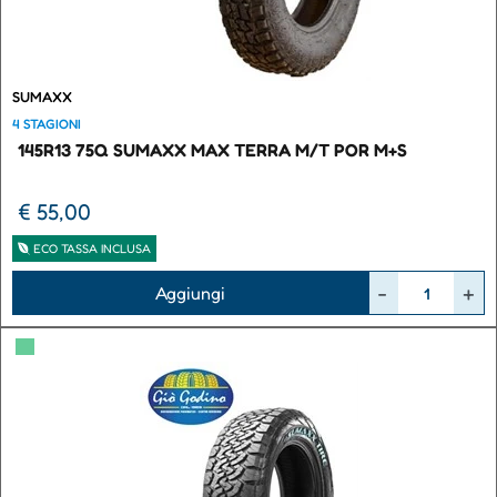
SUMAXX
4 STAGIONI
145R13 75Q SUMAXX MAX TERRA M/T POR M+S
€ 55,00
ECO TASSA INCLUSA
Quantità
Aggiungi
▀