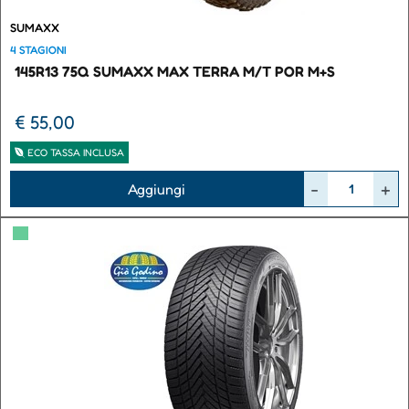
SUMAXX
4 STAGIONI
145R13 75Q SUMAXX MAX TERRA M/T POR M+S
€ 55,00
ECO TASSA INCLUSA
Quantità
Aggiungi
▀