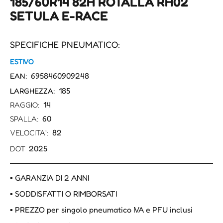
185/60R14 82H ROTALLA RH02
SETULA E-RACE
SPECIFICHE PNEUMATICO:
ESTIVO
6958460909248
EAN:
185
LARGHEZZA:
14
RAGGIO:
60
SPALLA:
82
VELOCITA':
2025
DOT
▪ GARANZIA DI 2 ANNI
▪ SODDISFATTI O RIMBORSATI
▪ PREZZO per singolo pneumatico IVA e PFU inclusi