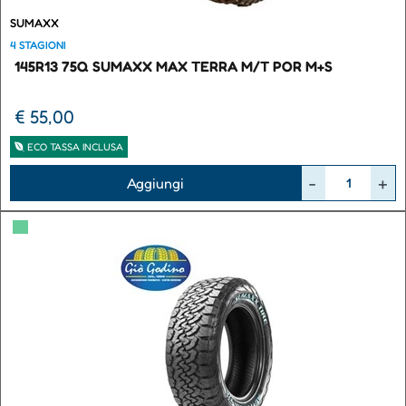
SUMAXX
4 STAGIONI
145R13 75Q SUMAXX MAX TERRA M/T POR M+S
€ 55,00
ECO TASSA INCLUSA
Quantità
Aggiungi
▀