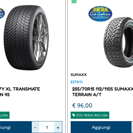
▀
SUMAXX
ESTIVO
97Y XL TRANSMATE
255/70R15 112/110S SUMAX
N 4S
TERRAIN A/T
€ 96,00
CLUSA
ECO TASSA INCLUSA
Quantità
iungi
Aggiungi