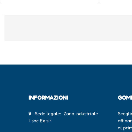
INFORMAZIONI
GOM
Sede legale: Zona Industriale
Scegli
II snc Ex sir
affida
al pri