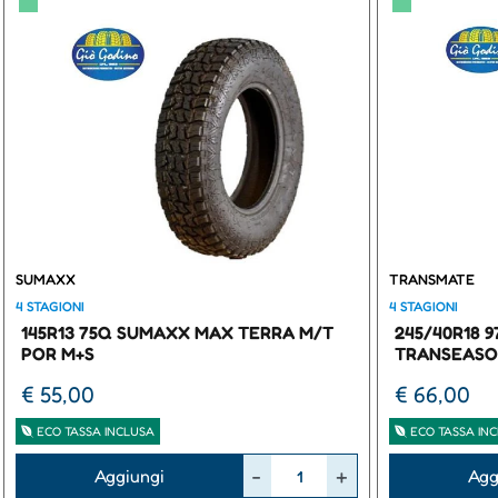
▀
▀
SUMAXX
TRANSMATE
4 STAGIONI
4 STAGIONI
145R13 75Q SUMAXX MAX TERRA M/T
245/40R18 
POR M+S
TRANSEASO
€ 55,00
€ 66,00
ECO TASSA INCLUSA
ECO TASSA IN
Quantità
Quantità
Aggiungi
Agg