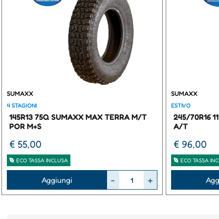
SUMAXX
SUMAXX
4 STAGIONI
ESTIVO
145R13 75Q SUMAXX MAX TERRA M/T
245/70R16 
POR M+S
A/T
€ 55,00
€ 96,00
ECO TASSA INCLUSA
ECO TASSA IN
Quantità
Quantità
Aggiungi
Agg