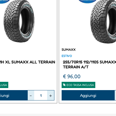
SUMAXX
ESTIVO
111H XL SUMAXX ALL TERRAIN
255/70R15 112/110S SUMAX
TERRAIN A/T
€ 96,00
CLUSA
ECO TASSA INCLUSA
Quantità
iungi
Aggiungi