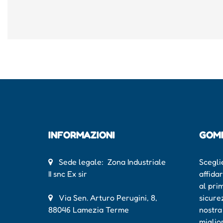
INFORMAZIONI
GOM
Sede legale: Zona Industriale
Scegli
II snc Ex sir
affida
al pri
Via Sen. Arturo Perugini, 8,
sicure
88046 Lamezia Terme
nostra
miglio