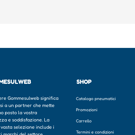
MESULWEB
SHOP
ere Gommesulweb significa
Catalogo pneumatici
rsi a un partner che mette
Promozioni
mo posto la vostra
zza e soddisfazione. La
Carrello
 vasta selezione include i
Termini e condizioni
ri marchi del settore,