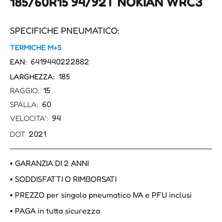
185/60R15 94/92T NOKIAN WRC3
SPECIFICHE PNEUMATICO:
TERMICHE M+S
6419440222882
EAN:
185
LARGHEZZA:
15
RAGGIO:
60
SPALLA:
94
VELOCITA':
2021
DOT
▪ GARANZIA DI 2 ANNI
▪ SODDISFATTI O RIMBORSATI
▪ PREZZO per singolo pneumatico IVA e PFU inclusi
▪ PAGA in tutta sicurezza