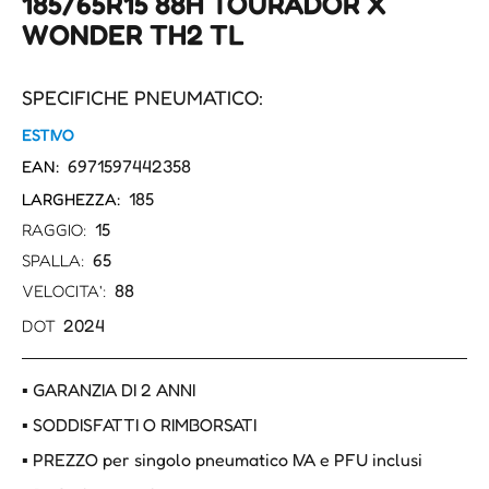
185/65R15 88H TOURADOR X
WONDER TH2 TL
SPECIFICHE PNEUMATICO:
ESTIVO
6971597442358
EAN:
185
LARGHEZZA:
15
RAGGIO:
65
SPALLA:
88
VELOCITA':
2024
DOT
▪ GARANZIA DI 2 ANNI
▪ SODDISFATTI O RIMBORSATI
▪ PREZZO per singolo pneumatico IVA e PFU inclusi