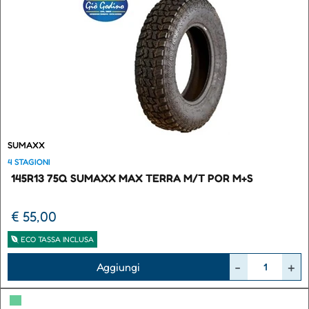
SUMAXX
4 STAGIONI
145R13 75Q SUMAXX MAX TERRA M/T POR M+S
€ 55,00
ECO TASSA INCLUSA
Quantità
Aggiungi
▀