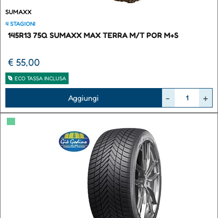
SUMAXX
4 STAGIONI
145R13 75Q SUMAXX MAX TERRA M/T POR M+S
€ 55,00
ECO TASSA INCLUSA
Quantità
Aggiungi
▀