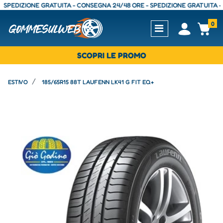
DIZIONE GRATUITA - CONSEGNA 24/48 ORE - SPEDIZIONE GRATUITA - CON
0
Open
Op
SCOPRI LE PROMO
ESTIVO
185/65R15 88T LAUFENN LK41 G FIT EQ+