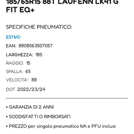
185/65R15 88T LAUFENN LK41 G
FIT EQ+
SPECIFICHE PNEUMATICO:
ESTIVO
8808563507057
EAN:
185
LARGHEZZA:
15
RAGGIO:
65
SPALLA:
88
VELOCITA':
2022/23/24
DOT
▪ GARANZIA DI 2 ANNI
▪ SODDISFATTI O RIMBORSATI
▪ PREZZO per singolo pneumatico IVA e PFU inclusi