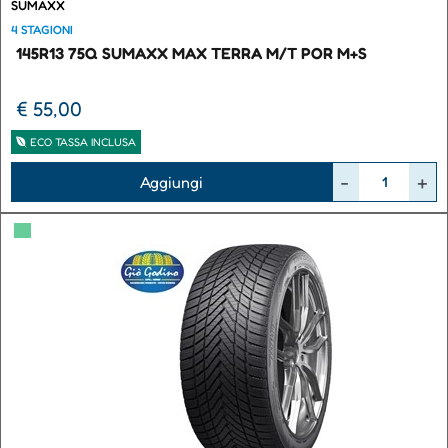
SUMAXX
4 STAGIONI
145R13 75Q SUMAXX MAX TERRA M/T POR M+S
€ 55,00
ECO TASSA INCLUSA
Quantità
Aggiungi
▀