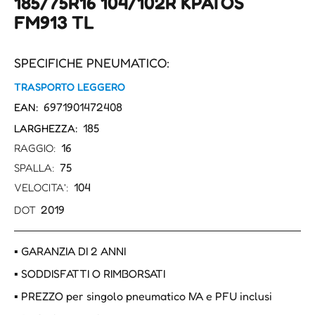
185/75R16 104/102R KPATOS
FM913 TL
SPECIFICHE PNEUMATICO:
TRASPORTO LEGGERO
6971901472408
EAN:
185
LARGHEZZA:
16
RAGGIO:
75
SPALLA:
104
VELOCITA':
2019
DOT
▪ GARANZIA DI 2 ANNI
▪ SODDISFATTI O RIMBORSATI
▪ PREZZO per singolo pneumatico IVA e PFU inclusi