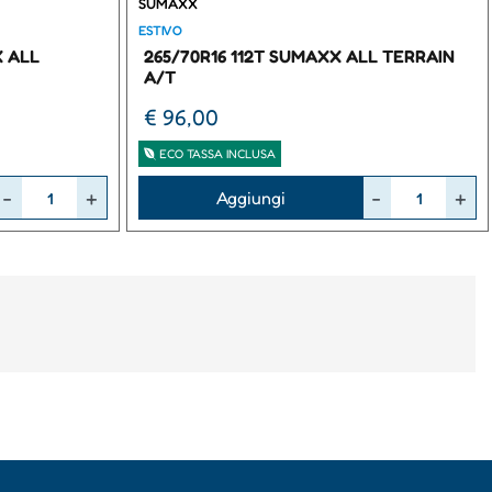
SUMAXX
ESTIVO
X ALL
265/70R16 112T SUMAXX ALL TERRAIN
A/T
€ 96,00
ECO TASSA INCLUSA
Quantità
Aggiungi