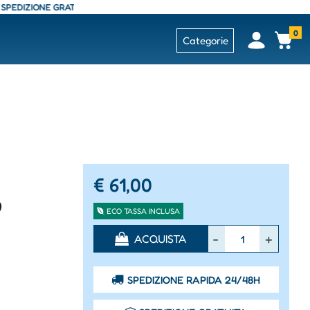
ZIONE GRATUITA - CONSEGNA 24/48 ORE - SPEDIZIONE GRATUITA - CONSEG
0
Open
Op
Categorie
€ 61,00
9
ECO TASSA INCLUSA
Quantità
ACQUISTA
SPEDIZIONE RAPIDA 24/48H