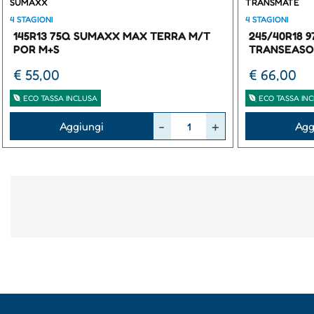
SUMAXX
TRANSMATE
4 STAGIONI
4 STAGIONI
145R13 75Q SUMAXX MAX TERRA M/T
245/40R18 
POR M+S
TRANSEASO
€ 55,00
€ 66,00
ECO TASSA INCLUSA
ECO TASSA IN
Quantità
Quantità
Aggiungi
Agg