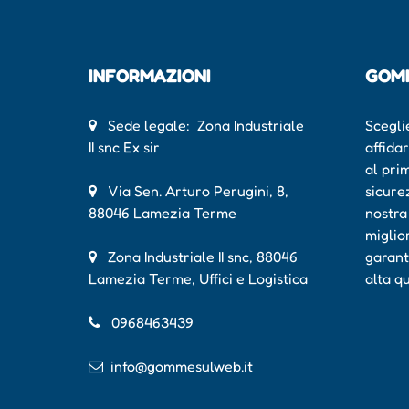
INFORMAZIONI
GOM
Sede legale: Zona Industriale
Scegli
II snc Ex sir
affida
al pri
Via Sen. Arturo Perugini, 8,
sicure
88046 Lamezia Terme
nostra
miglio
Zona Industriale II snc, 88046
garant
Lamezia Terme, Uffici e Logistica
alta q
0968463439
info@gommesulweb.it