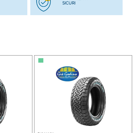
SICURI
▀