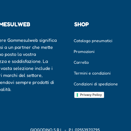
MESULWEB
SHOP
ere Gommesulweb significa
Catalogo pneumatici
rsi a un partner che mette
Promozioni
mo posto la vostra
zza e soddisfazione. La
Carrello
 vasta selezione include i
Termini e condizioni
ri marchi del settore,
endovi sempre prodotti di
Condizioni di spedizione
ualità.
Privacy Policy
GIOGODINO S.R.L. - P.I.
02553970795