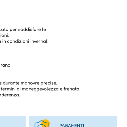
tato per soddisfare le
ioni.
 in condizioni invernali,
orano
à
ce durante manovre precise.
n termini di maneggevolezza e frenata,
'aderenza.
PAGAMENTI