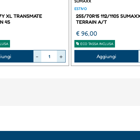
SUMAXX
ESTIVO
97Y XL TRANSMATE
255/70R15 112/110S SUMAX
N 4S
TERRAIN A/T
€ 96,00
CLUSA
ECO TASSA INCLUSA
Quantità
iungi
Aggiungi