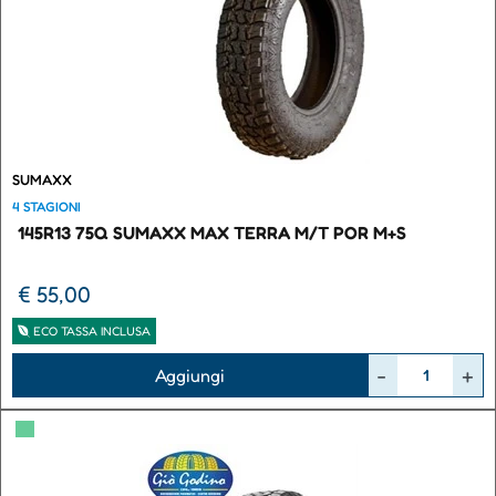
SUMAXX
4 STAGIONI
145R13 75Q SUMAXX MAX TERRA M/T POR M+S
€ 55,00
ECO TASSA INCLUSA
Quantità
Aggiungi
▀