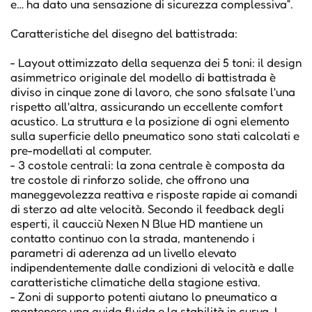
e… ha dato una sensazione di sicurezza complessiva”.
Caratteristiche del disegno del battistrada:
- Layout ottimizzato della sequenza dei 5 toni: il design
asimmetrico originale del modello di battistrada è
diviso in cinque zone di lavoro, che sono sfalsate l'una
rispetto all'altra, assicurando un eccellente comfort
acustico. La struttura e la posizione di ogni elemento
sulla superficie dello pneumatico sono stati calcolati e
pre-modellati al computer.
- 3 costole centrali: la zona centrale è composta da
tre costole di rinforzo solide, che offrono una
maneggevolezza reattiva e risposte rapide ai comandi
di sterzo ad alte velocità. Secondo il feedback degli
esperti, il caucciù Nexen N Blue HD mantiene un
contatto continuo con la strada, mantenendo i
parametri di aderenza ad un livello elevato
indipendentemente dalle condizioni di velocità e dalle
caratteristiche climatiche della stagione estiva.
- Zoni di supporto potenti aiutano lo pneumatico a
mantenere una guida fluida e la stabilità in curva. I