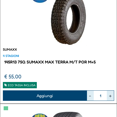
SUMAXX
4 STAGIONI
145R13 75Q SUMAXX MAX TERRA M/T POR M+S
€ 55,00
ECO TASSA INCLUSA
Quantità
Aggiungi
▀