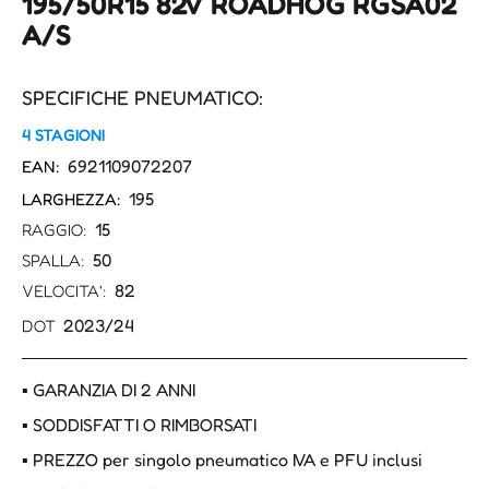
195/50R15 82V ROADHOG RGSA02
A/S
SPECIFICHE PNEUMATICO:
4 STAGIONI
6921109072207
EAN:
195
LARGHEZZA:
15
RAGGIO:
50
SPALLA:
82
VELOCITA':
2023/24
DOT
▪ GARANZIA DI 2 ANNI
▪ SODDISFATTI O RIMBORSATI
▪ PREZZO per singolo pneumatico IVA e PFU inclusi