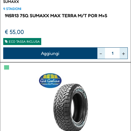
SUMAXX
4 STAGIONI
145R13 75Q SUMAXX MAX TERRA M/T POR M+S
€ 55,00
ECO TASSA INCLUSA
Quantità
Aggiungi
▀