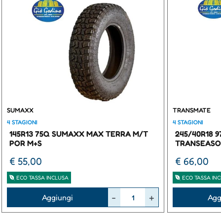
SUMAXX
TRANSMATE
4 STAGIONI
4 STAGIONI
145R13 75Q SUMAXX MAX TERRA M/T
245/40R18 
POR M+S
TRANSEASO
€ 55,00
€ 66,00
ECO TASSA INCLUSA
ECO TASSA IN
Quantità
Quantità
Aggiungi
Agg