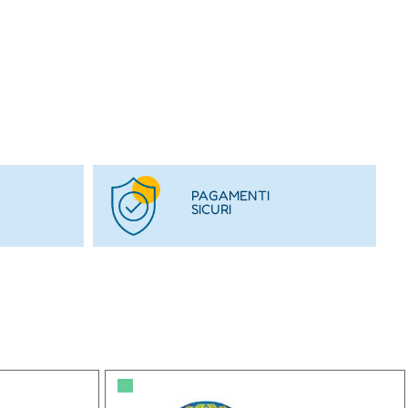
PAGAMENTI
SICURI
▀