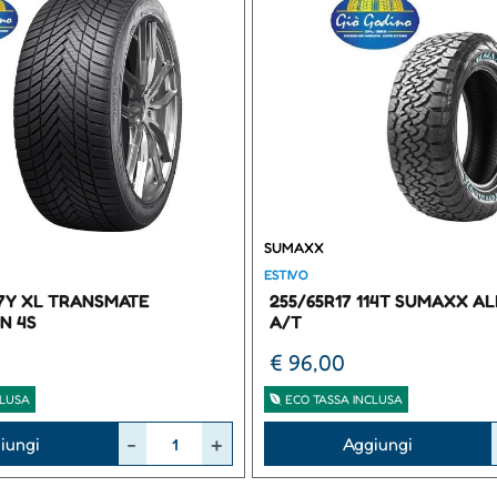
SUMAXX
ESTIVO
97Y XL TRANSMATE
255/65R17 114T SUMAXX A
N 4S
A/T
€ 96,00
CLUSA
ECO TASSA INCLUSA
Quantità
iungi
Aggiungi