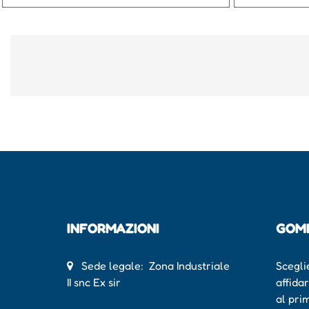
INFORMAZIONI
GOM
Sede legale: Zona Industriale
Scegli
II snc Ex sir
affida
al pri