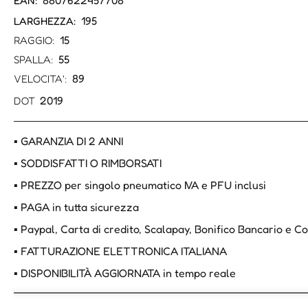
8807622457708
EAN:
195
LARGHEZZA:
15
RAGGIO:
55
SPALLA:
89
VELOCITA':
2019
DOT
▪ GARANZIA DI 2 ANNI
▪ SODDISFATTI O RIMBORSATI
▪ PREZZO per singolo pneumatico IVA e PFU inclusi
▪ PAGA in tutta sicurezza
▪ Paypal, Carta di credito, Scalapay, Bonifico Bancario e 
▪ FATTURAZIONE ELETTRONICA ITALIANA
▪ DISPONIBILITÀ AGGIORNATA in tempo reale