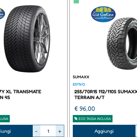
▀
SUMAXX
ESTIVO
97Y XL TRANSMATE
255/70R15 112/110S SUMAX
N 4S
TERRAIN A/T
€ 96,00
CLUSA
ECO TASSA INCLUSA
Quantità
iungi
Aggiungi