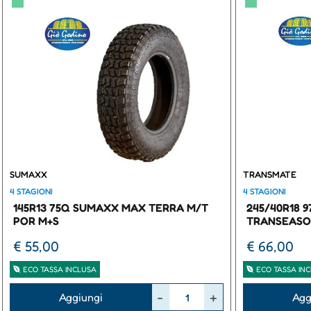
▀
▀
SUMAXX
TRANSMATE
4 STAGIONI
4 STAGIONI
145R13 75Q SUMAXX MAX TERRA M/T
245/40R18 
POR M+S
TRANSEASO
€ 55,00
€ 66,00
ECO TASSA INCLUSA
ECO TASSA IN
Quantità
Quantità
Aggiungi
Agg