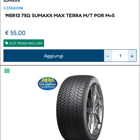
SUMAXX
4 STAGIONI
145R13 75Q SUMAXX MAX TERRA M/T POR M+S
€ 55,00
ECO TASSA INCLUSA
Quantità
Aggiungi
▀