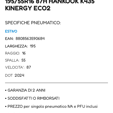
195/55R16 87H HANKOOK K435
KINERGY ECO2
SPECIFICHE PNEUMATICO:
ESTIVO
8808563590684
EAN:
195
LARGHEZZA:
16
RAGGIO:
55
SPALLA:
87
VELOCITA':
2024
DOT
▪ GARANZIA DI 2 ANNI
▪ SODDISFATTI O RIMBORSATI
▪ PREZZO per singolo pneumatico IVA e PFU inclusi