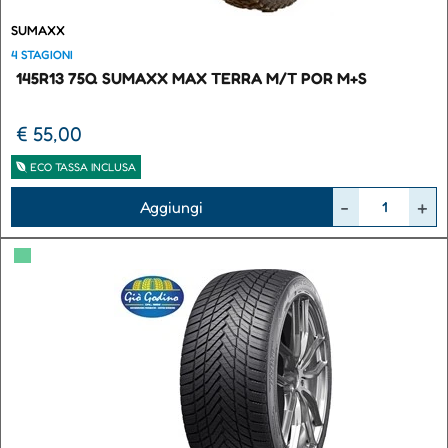
SUMAXX
4 STAGIONI
145R13 75Q SUMAXX MAX TERRA M/T POR M+S
€ 55,00
ECO TASSA INCLUSA
Quantità
Aggiungi
▀