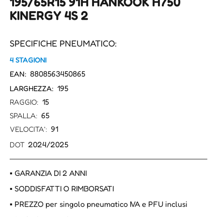
195/65R15 91H HANKOOK H750
KINERGY 4S 2
SPECIFICHE PNEUMATICO:
4 STAGIONI
8808563450865
EAN:
195
LARGHEZZA:
15
RAGGIO:
65
SPALLA:
91
VELOCITA':
2024/2025
DOT
▪ GARANZIA DI 2 ANNI
▪ SODDISFATTI O RIMBORSATI
▪ PREZZO per singolo pneumatico IVA e PFU inclusi