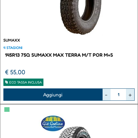
SUMAXX
4 STAGIONI
145R13 75Q SUMAXX MAX TERRA M/T POR M+S
€ 55,00
ECO TASSA INCLUSA
Quantità
Aggiungi
▀