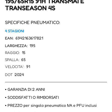
195/65R15 91H TRANSMATE
TRANSEASON 4S
SPECIFICHE PNEUMATICO:
4 STAGIONI
6942163617821
EAN:
195
LARGHEZZA:
15
RAGGIO:
65
SPALLA:
91
VELOCITA':
2024
DOT
▪ GARANZIA DI 2 ANNI
▪ SODDISFATTI O RIMBORSATI
▪ PREZZO per singolo pneumatico IVA e PFU inclusi