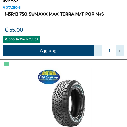
SUMAXX
4 STAGIONI
145R13 75Q SUMAXX MAX TERRA M/T POR M+S
€ 55,00
ECO TASSA INCLUSA
Quantità
Aggiungi
▀