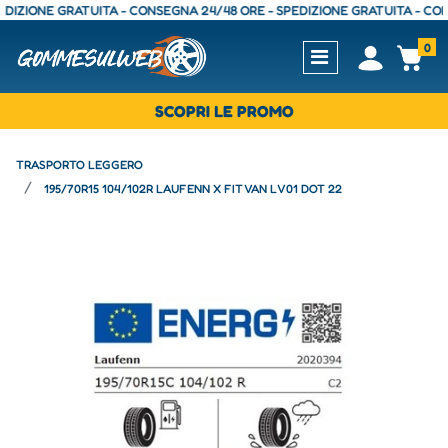
ONE GRATUITA - CONSEGNA 24/48 ORE - SPEDIZIONE GRATUITA - CONSEGN
0
Open
Op
SCOPRI LE PROMO
TRASPORTO LEGGERO
195/70R15 104/102R LAUFENN X FIT VAN LV01 DOT 22