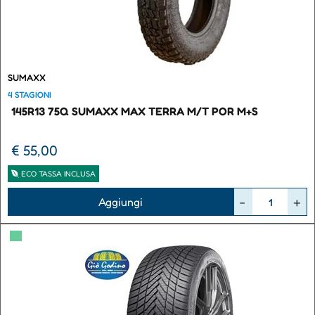
SUMAXX
4 STAGIONI
145R13 75Q SUMAXX MAX TERRA M/T POR M+S
€ 55,00
ECO TASSA INCLUSA
Quantità
Aggiungi
▀