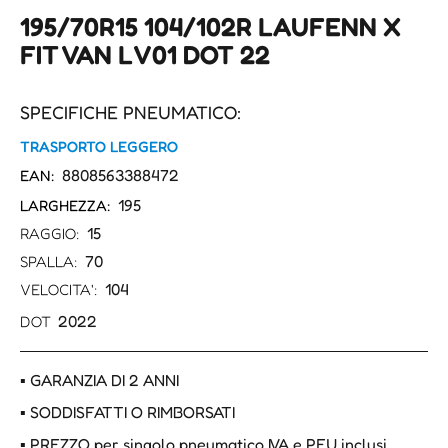
195/70R15 104/102R LAUFENN X
FIT VAN LV01 DOT 22
SPECIFICHE PNEUMATICO:
TRASPORTO LEGGERO
8808563388472
EAN:
195
LARGHEZZA:
15
RAGGIO:
70
SPALLA:
104
VELOCITA':
2022
DOT
▪ GARANZIA DI 2 ANNI
▪ SODDISFATTI O RIMBORSATI
▪ PREZZO per singolo pneumatico IVA e PFU inclusi