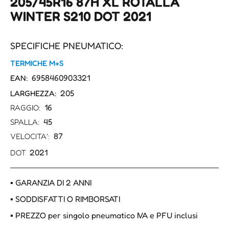
205/45R16 87H XL ROTALLA
WINTER S210 DOT 2021
SPECIFICHE PNEUMATICO:
TERMICHE M+S
6958460903321
EAN:
205
LARGHEZZA:
16
RAGGIO:
45
SPALLA:
87
VELOCITA':
2021
DOT
▪ GARANZIA DI 2 ANNI
▪ SODDISFATTI O RIMBORSATI
▪ PREZZO per singolo pneumatico IVA e PFU inclusi