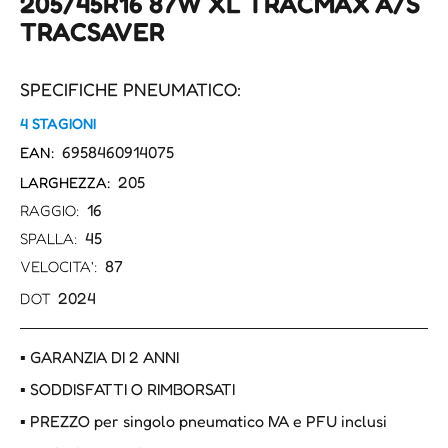
205/45R16 87W XL TRACMAX A/S
TRACSAVER
SPECIFICHE PNEUMATICO:
4 STAGIONI
6958460914075
EAN:
205
LARGHEZZA:
16
RAGGIO:
45
SPALLA:
87
VELOCITA':
2024
DOT
▪ GARANZIA DI 2 ANNI
▪ SODDISFATTI O RIMBORSATI
▪ PREZZO per singolo pneumatico IVA e PFU inclusi