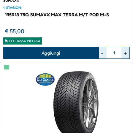
SUMAXX
4 STAGIONI
145R13 75Q SUMAXX MAX TERRA M/T POR M+S
€ 55,00
ECO TASSA INCLUSA
Quantità
Aggiungi
▀