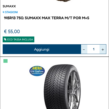
SUMAXX
4 STAGIONI
145R13 75Q SUMAXX MAX TERRA M/T POR M+S
€ 55,00
ECO TASSA INCLUSA
Quantità
Aggiungi
▀