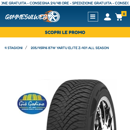
GRATUITA - CONSEGNA 24/48 ORE - SPEDIZIONE GRATUITA - CONSEGNA 24
0
Open
Op
SCOPRI LE PROMO
4 STAGIONI
205/45R16 87W YARTU ELITE Z-401 ALL SEASON