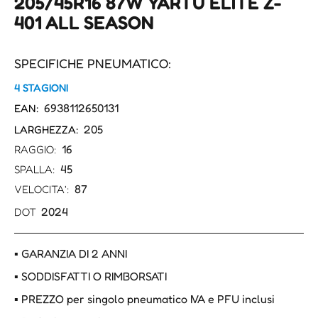
205/45R16 87W YARTU ELITE Z-
401 ALL SEASON
SPECIFICHE PNEUMATICO:
4 STAGIONI
6938112650131
EAN:
205
LARGHEZZA:
16
RAGGIO:
45
SPALLA:
87
VELOCITA':
2024
DOT
▪ GARANZIA DI 2 ANNI
▪ SODDISFATTI O RIMBORSATI
▪ PREZZO per singolo pneumatico IVA e PFU inclusi