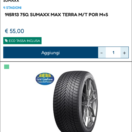
SUMAXX
4 STAGIONI
145R13 75Q SUMAXX MAX TERRA M/T POR M+S
€ 55,00
ECO TASSA INCLUSA
Quantità
Aggiungi
▀