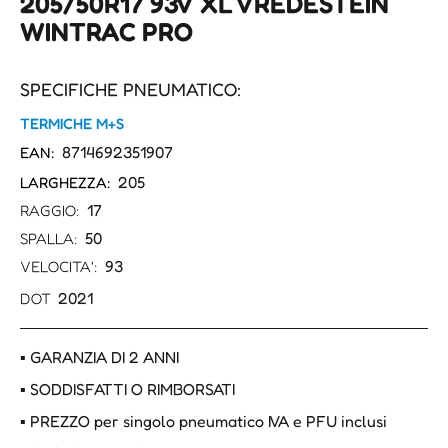
205/50R17 93V XL VREDESTEIN
WINTRAC PRO
SPECIFICHE PNEUMATICO:
TERMICHE M+S
8714692351907
EAN:
205
LARGHEZZA:
17
RAGGIO:
50
SPALLA:
93
VELOCITA':
2021
DOT
▪ GARANZIA DI 2 ANNI
▪ SODDISFATTI O RIMBORSATI
▪ PREZZO per singolo pneumatico IVA e PFU inclusi