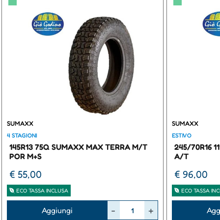
▀
▀
SUMAXX
SUMAXX
4 STAGIONI
ESTIVO
145R13 75Q SUMAXX MAX TERRA M/T
245/70R16 
POR M+S
A/T
€ 55,00
€ 96,00
ECO TASSA INCLUSA
ECO TASSA IN
Quantità
Quantità
Aggiungi
Agg