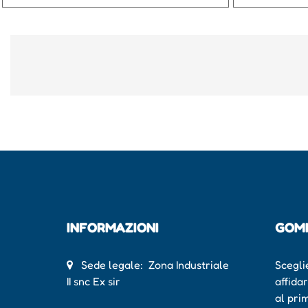
INFORMAZIONI
GOM
Sede legale: Zona Industriale
Scegli
II snc Ex sir
affida
al pri