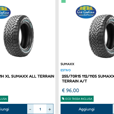
▀
SUMAXX
ESTIVO
111H XL SUMAXX ALL TERRAIN
255/70R15 112/110S SUMAX
TERRAIN A/T
€ 96,00
CLUSA
ECO TASSA INCLUSA
Quantità
iungi
Aggiungi