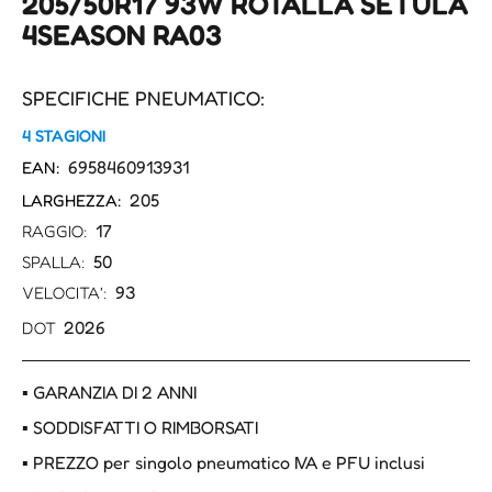
205/50R17 93W ROTALLA SETULA
4SEASON RA03
SPECIFICHE PNEUMATICO:
4 STAGIONI
6958460913931
EAN:
205
LARGHEZZA:
17
RAGGIO:
50
SPALLA:
93
VELOCITA':
2026
DOT
▪ GARANZIA DI 2 ANNI
▪ SODDISFATTI O RIMBORSATI
▪ PREZZO per singolo pneumatico IVA e PFU inclusi