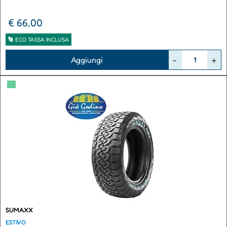
€ 66,00
ECO TASSA INCLUSA
Quantità
Aggiungi
▀
SUMAXX
ESTIVO