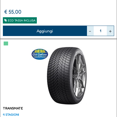
€ 55,00
ECO TASSA INCLUSA
Quantità
Aggiungi
▀
TRANSMATE
4 STAGIONI