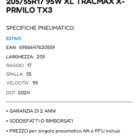
205/55R17 95W XL TRACMAX X-
PRIVILO TX3
SPECIFICHE PNEUMATICO:
ESTIVO
6956647620559
EAN:
205
LARGHEZZA:
17
RAGGIO:
55
SPALLA:
95
VELOCITA':
2024
DOT
▪ GARANZIA DI 2 ANNI
▪ SODDISFATTI O RIMBORSATI
▪ PREZZO per singolo pneumatico IVA e PFU inclusi