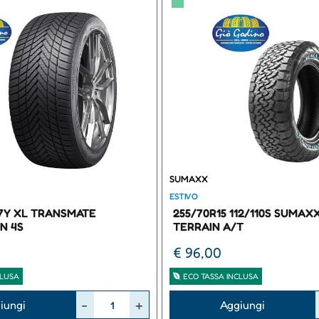
▀
SUMAXX
ESTIVO
97Y XL TRANSMATE
255/70R15 112/110S SUMAX
N 4S
TERRAIN A/T
€ 96,00
CLUSA
ECO TASSA INCLUSA
Quantità
iungi
Aggiungi