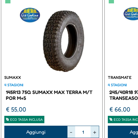
▀
▀
SUMAXX
TRANSMATE
4 STAGIONI
4 STAGIONI
145R13 75Q SUMAXX MAX TERRA M/T
245/40R18 
POR M+S
TRANSEASO
€ 55,00
€ 66,00
ECO TASSA INCLUSA
ECO TASSA IN
Quantità
Quantità
Aggiungi
Agg