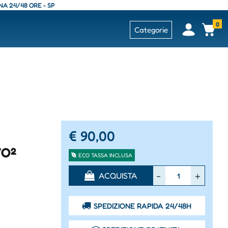
/48 ORE - SPEDIZIONE GRATUITA - CONSEGNA 24/48 ORE - SPEDIZIONE G
0
Open
Op
Categorie
€ 90,00
VO²
ECO TASSA INCLUSA
Quantità
ACQUISTA
SPEDIZIONE RAPIDA 24/48H