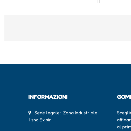
INFORMAZIONI
GOM
Sede legale: Zona Industriale
Scegli
II snc Ex sir
affida
al pri