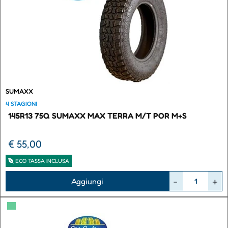
SUMAXX
4 STAGIONI
145R13 75Q SUMAXX MAX TERRA M/T POR M+S
€ 55,00
ECO TASSA INCLUSA
Quantità
Aggiungi
▀