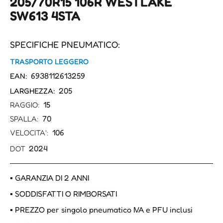
205/70R15 106R WESTLAKE
SW613 4STA
SPECIFICHE PNEUMATICO:
TRASPORTO LEGGERO
6938112613259
EAN:
205
LARGHEZZA:
15
RAGGIO:
70
SPALLA:
106
VELOCITA':
2024
DOT
▪ GARANZIA DI 2 ANNI
▪ SODDISFATTI O RIMBORSATI
▪ PREZZO per singolo pneumatico IVA e PFU inclusi