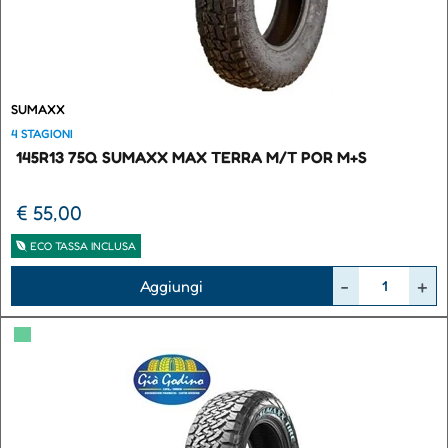
SUMAXX
4 STAGIONI
145R13 75Q SUMAXX MAX TERRA M/T POR M+S
€ 55,00
ECO TASSA INCLUSA
Quantità
Aggiungi
▀