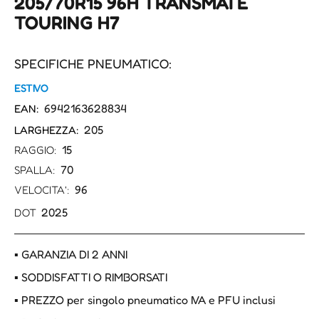
205/70R15 96H TRANSMATE
TOURING H7
SPECIFICHE PNEUMATICO:
ESTIVO
6942163628834
EAN:
205
LARGHEZZA:
15
RAGGIO:
70
SPALLA:
96
VELOCITA':
2025
DOT
▪ GARANZIA DI 2 ANNI
▪ SODDISFATTI O RIMBORSATI
▪ PREZZO per singolo pneumatico IVA e PFU inclusi