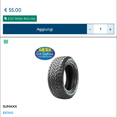
€ 55,00
ECO TASSA INCLUSA
Quantità
Aggiungi
▀
SUMAXX
ESTIVO