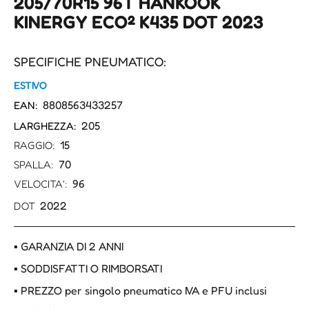
205/70R15 96T HANKOOK
KINERGY ECO² K435 DOT 2023
SPECIFICHE PNEUMATICO:
ESTIVO
8808563433257
EAN:
205
LARGHEZZA:
15
RAGGIO:
70
SPALLA:
96
VELOCITA':
2022
DOT
▪ GARANZIA DI 2 ANNI
▪ SODDISFATTI O RIMBORSATI
▪ PREZZO per singolo pneumatico IVA e PFU inclusi