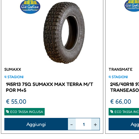
SUMAXX
TRANSMATE
4 STAGIONI
4 STAGIONI
145R13 75Q SUMAXX MAX TERRA M/T
245/40R18 
POR M+S
TRANSEASO
€ 55,00
€ 66,00
ECO TASSA INCLUSA
ECO TASSA IN
Quantità
Quantità
Aggiungi
Agg