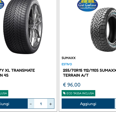
SUMAXX
ESTIVO
97Y XL TRANSMATE
255/70R15 112/110S SUMAX
N 4S
TERRAIN A/T
€ 96,00
CLUSA
ECO TASSA INCLUSA
Quantità
iungi
Aggiungi