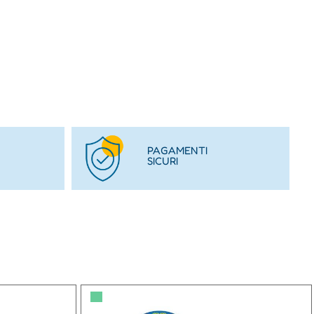
PAGAMENTI
SICURI
▀