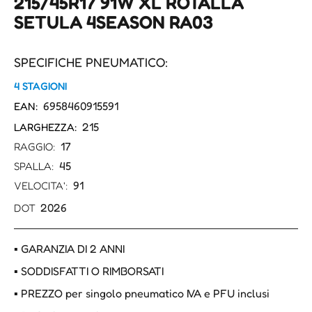
215/45R17 91W XL ROTALLA
SETULA 4SEASON RA03
SPECIFICHE PNEUMATICO:
4 STAGIONI
6958460915591
EAN:
215
LARGHEZZA:
17
RAGGIO:
45
SPALLA:
91
VELOCITA':
2026
DOT
▪ GARANZIA DI 2 ANNI
▪ SODDISFATTI O RIMBORSATI
▪ PREZZO per singolo pneumatico IVA e PFU inclusi