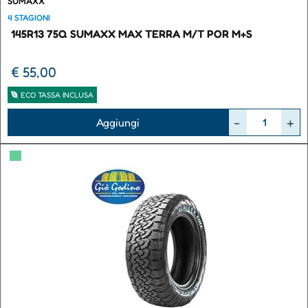
SUMAXX
4 STAGIONI
145R13 75Q SUMAXX MAX TERRA M/T POR M+S
€ 55,00
ECO TASSA INCLUSA
Quantità
Aggiungi
▀