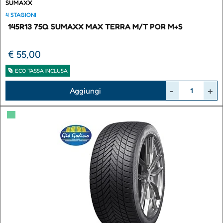
SUMAXX
4 STAGIONI
145R13 75Q SUMAXX MAX TERRA M/T POR M+S
€ 55,00
ECO TASSA INCLUSA
Quantità
Aggiungi
▀