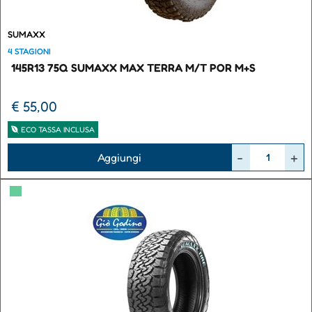
SUMAXX
4 STAGIONI
145R13 75Q SUMAXX MAX TERRA M/T POR M+S
€ 55,00
ECO TASSA INCLUSA
Quantità
Aggiungi
▀